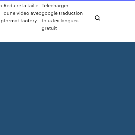
p
Reduire la taille
Telecharger
dune video avec
google traduction
op
format factory
tous les langues
gratuit