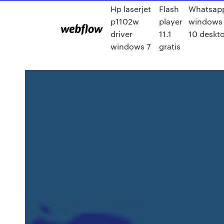
Hp laserjet
Flash
Whatsap
p1102w
player
windows
driver
11.1
10 deskt
windows 7
gratis