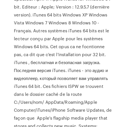
bit. Editeur : Apple; Version : 12.9.5.7 (dernière
version). iTunes 64 bits Windows XP Windows
Vista Windows 7 Windows 8 Windows 10 -
Français. Autres systèmes iTunes 64 bits est le
lecteur conçu par Apple pour les systèmes
Windows 64 bits. Cet opus ca ne focntionne
pas, ca dit que c'est l'installation pour 32 bit.
iTunes , бесплатная и безопасная загрузка.
Последняя версия iTunes. iTunes - это аудио и
видеоплеер, который позволяет вам управлять
iTunes 64 bit. Ces fichiers ISPW se trouvent
dans le dossier caché de la route
C:/Users/nom/ AppData/Roaming/Apple
Computer/iTunes/iPhone Software Updates, de
façon que Apple's flagship media player that
stores and collects new music. Systems: